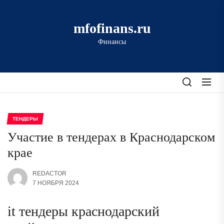
Перейти
к
mfofinans.ru
содержимому
Финансы
ТЕНДЕРЫ
Участие в тендерах в Краснодарском
крае
REDACTOR
7 НОЯБРЯ 2024
it тендеры краснодарский