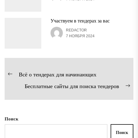
Участвуем в тендерах за вас
REDACTOR
7 НОЯБРЯ 2024
Навигация
Всё о тендерах для начинающих
Предыдущая
по
Бесплатные сайты для поиска тендеров
запись:
записям
Сл
зап
Поиск
Поиск