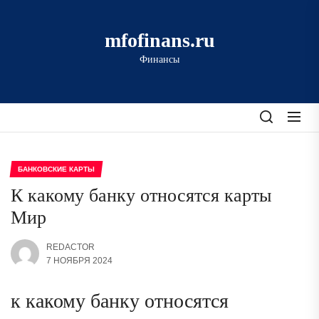
Перейти
к
mfofinans.ru
содержимому
Финансы
БАНКОВСКИЕ КАРТЫ
К какому банку относятся карты
Мир
REDACTOR
7 НОЯБРЯ 2024
к какому банку относятся