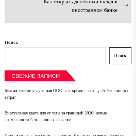
Как открыть денежный вклад в
запись:
записям
Сл
иностранном банке
зап
Поиск
Поиск
СВЕЖИЕ ЗАПИСИ
Бухгалтерские услуги для ООО: как организовать учёт без лишних
затрат
Виртуальная карта для оплаты за границей 2026: новые
возможности безналичных расчетов
Иностранные вывески под запретом: Что нужно сделать бизнесу