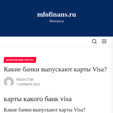
Перейти
к
mfofinans.ru
содержимому
Финансы
БАНКОВСКИЕ КАРТЫ
Какие банки выпускают карты Visa?
REDACTOR
7 НОЯБРЯ 2024
карты какого банк visa
Какие банки выпускают карты Visa?