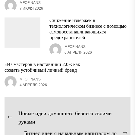
MFOFINANS
7 ИЮЛЯ 2026
Снижение издержек в
технологическом бизнесе с помощью
самовосстанавливающихся
предохранителей
MFOFINANS
6 АПРЕЛЯ 2026
«Из мастеров в наставники 2.0»: как
создать устойчивый личный бренд
MFOFINANS
4 АПРЕЛЯ 2026
Навигация
Новые идеи домашнего бизнеса своими
по
Предыдущая
руками
записям
запись:
Бизнес идеи с начальным капиталом до