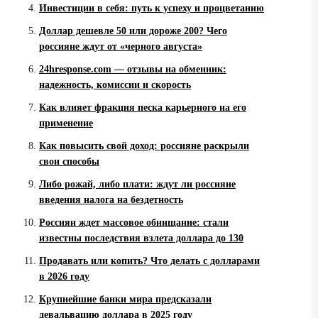
Инвестиции в себя: путь к успеху и процветанию
Доллар дешевле 50 или дороже 200? Чего
россияне ждут от «черного августа»
24hresponse.com — отзывы на обменник:
надежность, комиссии и скорость
Как влияет фракция песка карьерного на его
применение
Как повысить свой доход: россияне раскрыли
свои способы
Либо рожай, либо плати: ждут ли россияне
введения налога на бездетность
Россиян ждет массовое обнищание: стали
известны последствия взлета доллара до 130
Продавать или копить? Что делать с долларами
в 2026 году
Крупнейшие банки мира предсказали
девальвацию доллара в 2025 году