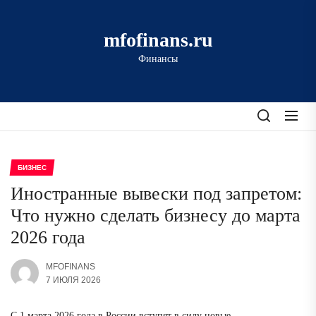
Перейти
к
mfofinans.ru
содержимому
Финансы
БИЗНЕС
Иностранные вывески под запретом:
Что нужно сделать бизнесу до марта
2026 года
MFOFINANS
7 ИЮЛЯ 2026
С 1 марта 2026 года в России вступят в силу новые