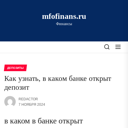
Перейти
к
mfofinans.ru
содержимому
Финансы
ДЕПОЗИТЫ
Как узнать, в каком банке открыт
депозит
REDACTOR
7 НОЯБРЯ 2024
в каком в банке открыт