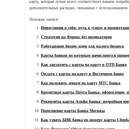
карту, которая лучше всего соответствует вашим потребн
дополнительных расходах, связанных с использованием 
Похожие записи:
Инвестиции в себя: путь к успеху и процветан
Стратегии на Форекс без индикаторов
Работающие бизнес-идеи для малого бизнеса
Карты банков по которым начисляются проце
Как заплатить с карты на карту в ОТП Банке
Оплата с карты на карту в Восточном банке
Как положить деньги на карту МТС Банка
Кредитные карты Почта Банка: оформление, п
Реквизиты карты Альфа-Банка: подробная и
Пополнение карты Банка Москвы
Как узнать БИК банка по номеру карты Сберб