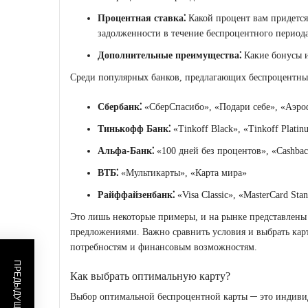
Процентная ставка⁚
Какой процент вам придется 
задолженности в течение беспроцентного период
Дополнительные преимущества⁚
Какие бонусы и
Среди популярных банков, предлагающих беспроцентные
Сбербанк⁚
«СберСпасибо», «Подари себе», «Аэро
Тинькофф Банк⁚
«Tinkoff Black», «Tinkoff Plati
Альфа-Банк⁚
«100 дней без процентов», «Cashba
ВТБ⁚
«Мультикарты», «Карта мира»
Райффайзенбанк⁚
«Visa Classic», «MasterCard Sta
Это лишь некоторые примеры, и на рынке представлены
предложениями. Важно сравнить условия и выбрать карт
потребностям и финансовым возможностям.
Как выбрать оптимальную карту?
Выбор оптимальной беспроцентной карты ─ это индивид