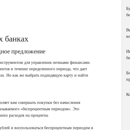
Б
б
Ви
х банках
в
дное предложение
И
би
инструментом для управления личными финансами.
нтов в течение определенного периода, что дает
Б
ах. Но как же выбрать подходящую карту и найти
п
К
зволяет вам совершать покупки без начисления
называемого «беспроцентным периодом». Это
шних расходов на проценты.
рублей и воспользоваться беспроцентным периодом в