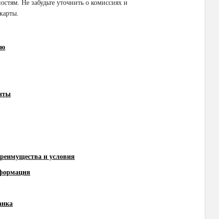
остям. Не забудьте уточнить о комиссиях и
карты.
ию
нты
реимущества и условия
нформация
анка