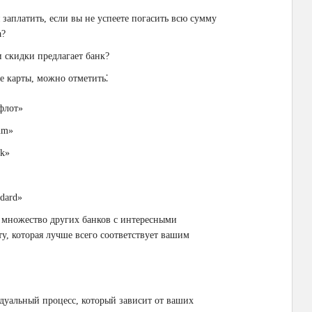
заплатить, если вы не успеете погасить всю сумму
а?
 скидки предлагает банк?
 карты, можно отметить⁚
флот»
num»
ck»
ndard»
 множество других банков с интересными
у, которая лучше всего соответствует вашим
уальный процесс, который зависит от ваших