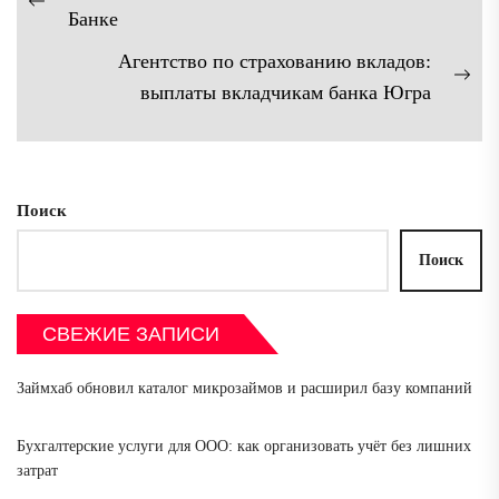
по
Предыдущая
Банке
записям
запись:
Агентство по страхованию вкладов:
Сл
выплаты вкладчикам банка Югра
зап
Поиск
Поиск
СВЕЖИЕ ЗАПИСИ
Займхаб обновил каталог микрозаймов и расширил базу компаний
Бухгалтерские услуги для ООО: как организовать учёт без лишних
затрат