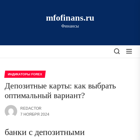
Перейти
к
mfofinans.ru
содержимому
Финансы
ИНДИКАТОРЫ FOREX
Депозитные карты: как выбрать
оптимальный вариант?
REDACTOR
7 НОЯБРЯ 2024
банки с депозитными