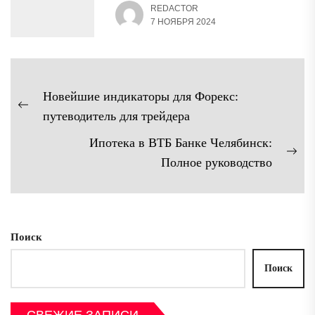
REDACTOR
7 НОЯБРЯ 2024
Навигация
Новейшие индикаторы для Форекс:
по
Предыдущая
путеводитель для трейдера
записям
запись:
Ипотека в ВТБ Банке Челябинск:
Сл
Полное руководство
зап
Поиск
Поиск