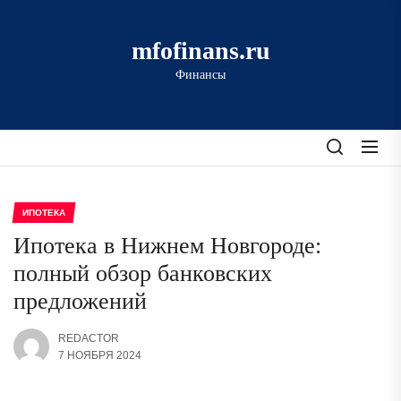
Перейти
к
mfofinans.ru
содержимому
Финансы
ИПОТЕКА
Ипотека в Нижнем Новгороде:
полный обзор банковских
предложений
REDACTOR
7 НОЯБРЯ 2024