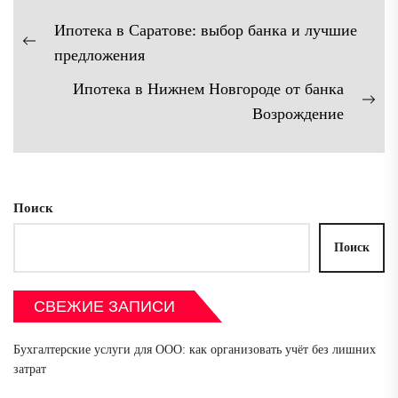
Навигация
Ипотека в Саратове: выбор банка и лучшие
по
Предыдущая
предложения
записям
запись:
Ипотека в Нижнем Новгороде от банка
Сл
Возрождение
зап
Поиск
Поиск
СВЕЖИЕ ЗАПИСИ
Бухгалтерские услуги для ООО: как организовать учёт без лишних
затрат