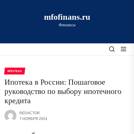
Перейти
к
mfofinans.ru
содержимому
Финансы
ИПОТЕКА
Ипотека в России: Пошаговое
руководство по выбору ипотечного
кредита
REDACTOR
7 НОЯБРЯ 2024