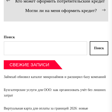
Кто может оформить потребительский кредит
Предыдущая
по
Могли ли на меня оформить кредит?
запись:
записям
Сл
зап
Поиск
Поиск
СВЕЖИЕ ЗАПИСИ
Займхаб обновил каталог микрозаймов и расширил базу компаний
Бухгалтерские услуги для ООО: как организовать учёт без лишних
затрат
Виртуальная карта для оплаты за границей 2026: новые