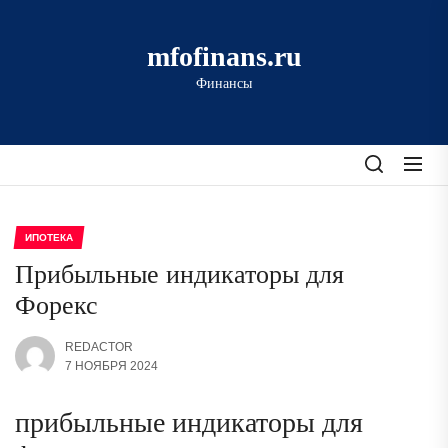
Перейти
к
mfofinans.ru
содержимому
Финансы
ИПОТЕКА
Прибыльные индикаторы для
Форекс
REDACTOR
7 НОЯБРЯ 2024
прибыльные индикаторы для