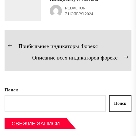
REDACTOR
7 НОЯБРЯ 2024
Навигация
Прибыльные индикаторы Форекс
Предыдущая
по
Описание всех индикаторов форекс
запись:
записям
Сл
зап
Поиск
Поиск
СВЕЖИЕ ЗАПИСИ