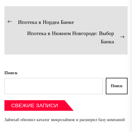
Навигация
Ипотека в Нордеа Банке
Предыдущая
по
Ипотека в Нижнем Новгороде: Выбор
запись:
записям
Сл
Банка
зап
Поиск
Поиск
СВЕЖИЕ ЗАПИСИ
Займхаб обновил каталог микрозаймов и расширил базу компаний