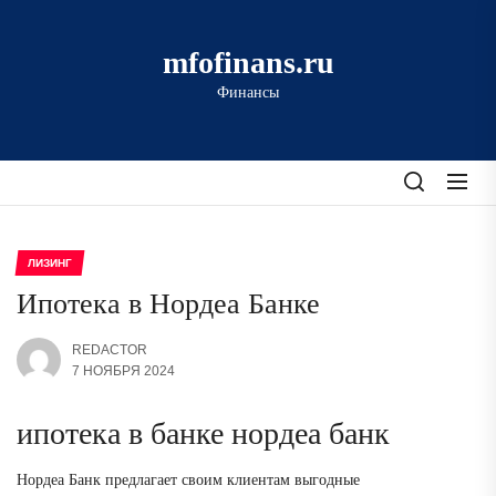
Перейти
к
mfofinans.ru
содержимому
Финансы
ЛИЗИНГ
Ипотека в Нордеа Банке
REDACTOR
7 НОЯБРЯ 2024
ипотека в банке нордеа банк
Нордеа Банк предлагает своим клиентам выгодные