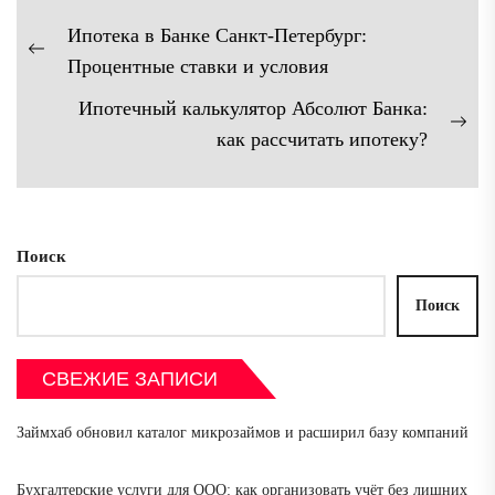
Навигация
Ипотека в Банке Санкт-Петербург:
по
Предыдущая
Процентные ставки и условия
записям
запись:
Ипотечный калькулятор Абсолют Банка:
Сл
как рассчитать ипотеку?
зап
Поиск
Поиск
СВЕЖИЕ ЗАПИСИ
Займхаб обновил каталог микрозаймов и расширил базу компаний
Бухгалтерские услуги для ООО: как организовать учёт без лишних