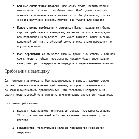
Большие ежемесячные платежи:
Поскольку сумма кредита больше,
ежемесячные платежи также будут выше. Необходимо тщательно
оценить свои финансовые возможности, чтобы убедиться, что вы
сможете регулярно вносить платежи без ущерба для бюджета.
Более строгие требования к заемщику:
Банки предъявляют более
строгие требования к заемщикам, желающим получить автокредит
без первоначального взноса. Это может включать более высокий
кредитный рейтинг, стабильный доход и отсутствие просрочек по
другим кредитам.
Риск переплаты:
Из-за более высокой процентной ставки и большей
суммы кредита, общая переплата по кредиту будет значительно
выше, чем при стандартном автокредите с первоначальным взносом.
Требования к заемщику
Для получения автокредита без первоначального взноса, заемщик должен
соответствовать определенным требованиям, которые устанавливаются
банками и финансовыми организациями. Эти требования направлены на
оценку кредитоспособности заемщика и минимизацию рисков для кредитора.
Основные требования
Возраст:
Как правило, минимальный возраст заемщика составляет
21 год, а максимальный – 65 лет на момент окончания срока
кредита.
Гражданство:
Обязательное наличие гражданства Российской
Федерации.