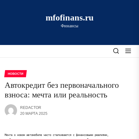
Перейти
к
mfofinans.ru
содержимому
Финансы
НОВОСТИ
Автокредит без первоначального
взноса: мечта или реальность
REDACTOR
20 МАРТА 2025
Мечта о новом автомобиле часто сталкивается с финансовыми реалиями,