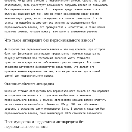
особенно когда речь заходит о первоначальном взносе. Однако, не стоит
отчаиваться, ведь существует возможность оформить кредит на автомобиль
без первоначального взноса. Этот вариант кредитования может стать
отличным решением для тех, кто не имеет возможности сразу внести
значительную сумму, но остро нуждается в личном транспорте. В этой
статье мы подробно рассмотрим все аспекты автокредитования без
первоначального взноса, его преимущества и недостатки, а также дадим
полезные советы, которые помогут вам принять взвешенное решение.
Что такое автокредит без первоначального взноса?
Автокредит без первоначального взноса – это вид кредита, при котором
банк или финансовая организация предоставляет заемные средства на
покупку автомобиля без требования внесения части стоимости
транспортного средства из собственных средств заемщика. Вся сумма
стоимости автомобиля финансируется кредитором, что делает его
привлекательным вариантом для тех, кто не располагает достаточной
суммой для первоначального взноса.
Отличия от обычного автокредита
Основное отличие автокредита без первоначального взноса от стандартного
автокредита заключается в отсутствии необходимости внесения
первоначального взноса. В обычном автокредите заемщик должен оплатить
часть стоимости автомобиля (обычно от 10% до 30%) из собственных
средств, а остальную сумму финансирует банк. В случае с кредитом без
первоначального взноса, банк финансирует 100% стоимости автомобиля.
Преимущества и недостатки автокредита без
первоначального взноса