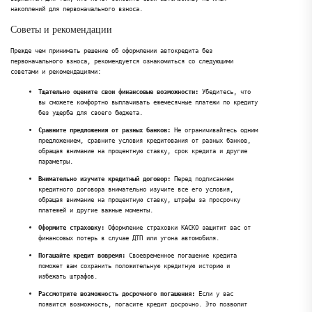
накоплений для первоначального взноса.
Советы и рекомендации
Прежде чем принимать решение об оформлении автокредита без
первоначального взноса, рекомендуется ознакомиться со следующими
советами и рекомендациями:
Тщательно оцените свои финансовые возможности:
Убедитесь, что
вы сможете комфортно выплачивать ежемесячные платежи по кредиту
без ущерба для своего бюджета.
Сравните предложения от разных банков:
Не ограничивайтесь одним
предложением, сравните условия кредитования от разных банков,
обращая внимание на процентную ставку, срок кредита и другие
параметры.
Внимательно изучите кредитный договор:
Перед подписанием
кредитного договора внимательно изучите все его условия,
обращая внимание на процентную ставку, штрафы за просрочку
платежей и другие важные моменты.
Оформите страховку:
Оформление страховки КАСКО защитит вас от
финансовых потерь в случае ДТП или угона автомобиля.
Погашайте кредит вовремя:
Своевременное погашение кредита
поможет вам сохранить положительную кредитную историю и
избежать штрафов.
Рассмотрите возможность досрочного погашения:
Если у вас
появится возможность, погасите кредит досрочно. Это позволит