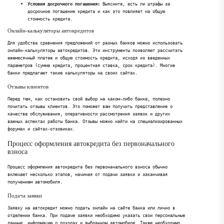
Условия досрочного погашения:
Выясните, есть ли штрафы за
досрочное погашение кредита и как это повлияет на общую
стоимость кредита.
Онлайн-калькуляторы автокредитов
Для удобства сравнения предложений от разных банков можно использовать
онлайн-калькуляторы автокредитов. Эти инструменты позволяют рассчитать
ежемесячный платеж и общую стоимость кредита, исходя из введенных
параметров (сумма кредита, процентная ставка, срок кредита). Многие
банки предлагают такие калькуляторы на своих сайтах.
Отзывы клиентов
Перед тем, как остановить свой выбор на каком-либо банке, полезно
почитать отзывы клиентов. Это поможет вам получить представление о
качестве обслуживания, оперативности рассмотрения заявок и других
важных аспектах работы банка. Отзывы можно найти на специализированных
форумах и сайтах-отзовиках.
Процесс оформления автокредита без первоначального
взноса
Процесс оформления автокредита без первоначального взноса обычно
включает несколько этапов, начиная от подачи заявки и заканчивая
получением автомобиля.
Подача заявки
Заявку на автокредит можно подать онлайн на сайте банка или лично в
отделении банка. При подаче заявки необходимо указать свои персональные
данные, информацию о доходах и выбранном автомобиле. Также необходимо