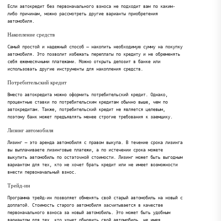
Если автокредит без первоначального взноса не подходит вам по каким-
либо причинам, можно рассмотреть другие варианты приобретения
автомобиля.
Накопление средств
Самый простой и надежный способ – накопить необходимую сумму на покупку
автомобиля. Это позволит избежать переплаты по кредиту и не обременять
себя ежемесячными платежами. Можно открыть депозит в банке или
использовать другие инструменты для накопления средств.
Потребительский кредит
Вместо автокредита можно оформить потребительский кредит. Однако,
процентные ставки по потребительским кредитам обычно выше, чем по
автокредитам. Также, потребительский кредит не является целевым,
поэтому банк может предъявлять менее строгие требования к заемщику.
Лизинг автомобиля
Лизинг – это аренда автомобиля с правом выкупа. В течение срока лизинга
вы выплачиваете лизинговые платежи, а по истечении срока можете
выкупить автомобиль по остаточной стоимости. Лизинг может быть выгодным
вариантом для тех, кто не хочет брать кредит или не имеет возможности
внести первоначальный взнос.
Трейд-ин
Программа трейд-ин позволяет обменять свой старый автомобиль на новый с
доплатой. Стоимость старого автомобиля засчитывается в качестве
первоначального взноса за новый автомобиль. Это может быть удобным
вариантом для тех, кто хочет обновить свой автомобиль, не имея