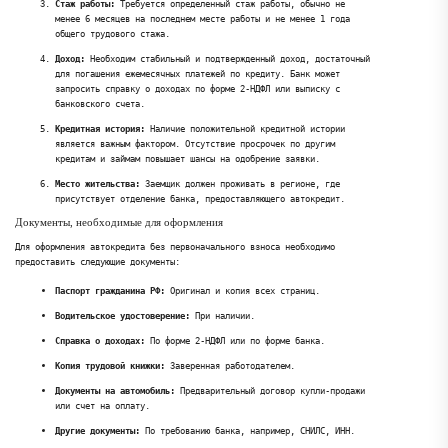
Стаж работы:
Требуется определенный стаж работы, обычно не
менее 6 месяцев на последнем месте работы и не менее 1 года
общего трудового стажа.
Доход:
Необходим стабильный и подтвержденный доход, достаточный
для погашения ежемесячных платежей по кредиту. Банк может
запросить справку о доходах по форме 2-НДФЛ или выписку с
банковского счета.
Кредитная история:
Наличие положительной кредитной истории
является важным фактором. Отсутствие просрочек по другим
кредитам и займам повышает шансы на одобрение заявки.
Место жительства:
Заемщик должен проживать в регионе, где
присутствует отделение банка, предоставляющего автокредит.
Документы, необходимые для оформления
Для оформления автокредита без первоначального взноса необходимо
предоставить следующие документы:
Паспорт гражданина РФ:
Оригинал и копия всех страниц.
Водительское удостоверение:
При наличии.
Справка о доходах:
По форме 2-НДФЛ или по форме банка.
Копия трудовой книжки:
Заверенная работодателем.
Документы на автомобиль:
Предварительный договор купли-продажи
или счет на оплату.
Другие документы:
По требованию банка, например, СНИЛС, ИНН.