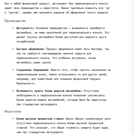
Как и любой финансовый продукт, автокредит без первоначального взноса
имеет свои преимущества и недостатки. Важно тщательно взвесить все "за"
и "против", прежде чем принимать решение об оформлении такого кредита.
Преимущества
Доступность:
Основное преимущество – возможность приобрести
автомобиль, не имея накоплений для первоначального взноса. Это
делает покупку автомобиля более доступной для широкого круга
потребителей.
Быстрое оформление:
Процесс оформления может быть быстрее, так
как не требуется подтверждение наличия средств для
первоначального взноса. Это особенно актуально, когда
автомобиль нужен срочно.
Сохранение сбережений:
Вместо того, чтобы тратить накопления на
первоначальный взнос, можно использовать их для других целей,
например, для инвестиций или создания финансовой подушки
безопасности.
Возможность купить более дорогой автомобиль:
Отсутствие
необходимости в первоначальном взносе позволяет рассмотреть
более дорогие модели автомобилей, которые были бы недоступны
при стандартном автокредите.
Недостатки
Более высокая процентная ставка:
Банки обычно компенсируют риск
отсутствия первоначального взноса более высокой процентной
ставкой. Это означает, что общая стоимость кредита будет выше,
чем при стандартном автокредите.