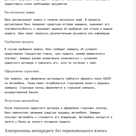
предоставить копии необходимых документов.
Рассмотрение заявки
Банк рассматривает заявку в течение нескольких дней. В процессе
рассмотрения банк проверяет кредитную историю заемщика, оценивает его
платежеспособность и принимает решение об одобрении или отказе в выдаче
кредита. Банк может запросить дополнительные документы или информацию.
Одобрение кредита
В случае одобрения заявки, банк сообщает заемщику об условиях
кредитования (процентная ставка, срок кредита, размер ежемесячного
платежа). Заемщик должен внимательно ознакомиться с условиями
кредитного договора и подписать его, если он согласен с ними.
Оформление страховки
Как правило, при оформлении автокредита требуется оформить полис КАСКО
на автомобиль. Также может потребоваться страхование жизни и здоровья
заемщика. Страховые полисы оформляются в страховой компании,
аккредитованной банком.
Получение автомобиля
После подписания кредитного договора и оформления страховых полисов,
банк перечисляет денежные средства продавцу автомобиля. Заемщик
получает автомобиль и становится его владельцем. Автомобиль находится в
залоге у банка до полного погашения кредита.
Альтернативы автокредиту без первоначального взноса