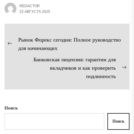
REDACTOR
22 АВГУСТА 2025
Навигация
Рынок Форекс сегодня: Полное руководство
по
Предыдущая
для начинающих
записям
запись:
Банковская лицензия: гарантии для
вкладчиков и как проверить
Сл
подлинность
зап
Поиск
Поиск