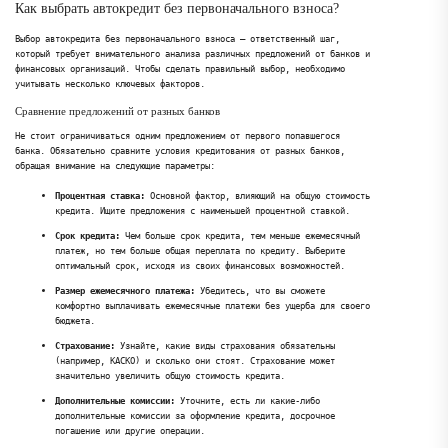
Как выбрать автокредит без первоначального взноса?
Выбор автокредита без первоначального взноса – ответственный шаг,
который требует внимательного анализа различных предложений от банков и
финансовых организаций. Чтобы сделать правильный выбор, необходимо
учитывать несколько ключевых факторов.
Сравнение предложений от разных банков
Не стоит ограничиваться одним предложением от первого попавшегося
банка. Обязательно сравните условия кредитования от разных банков,
обращая внимание на следующие параметры:
Процентная ставка:
Основной фактор, влияющий на общую стоимость
кредита. Ищите предложения с наименьшей процентной ставкой.
Срок кредита:
Чем больше срок кредита, тем меньше ежемесячный
платеж, но тем больше общая переплата по кредиту. Выберите
оптимальный срок, исходя из своих финансовых возможностей.
Размер ежемесячного платежа:
Убедитесь, что вы сможете
комфортно выплачивать ежемесячные платежи без ущерба для своего
бюджета.
Страхование:
Узнайте, какие виды страхования обязательны
(например, КАСКО) и сколько они стоят. Страхование может
значительно увеличить общую стоимость кредита.
Дополнительные комиссии:
Уточните, есть ли какие-либо
дополнительные комиссии за оформление кредита, досрочное
погашение или другие операции.