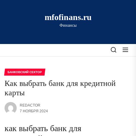
Перейти
к
mfofinans.ru
содержимому
Финансы
БАНКОВСКИЙ СЕКТОР
Как выбрать банк для кредитной
карты
REDACTOR
7 НОЯБРЯ 2024
как выбрать банк для