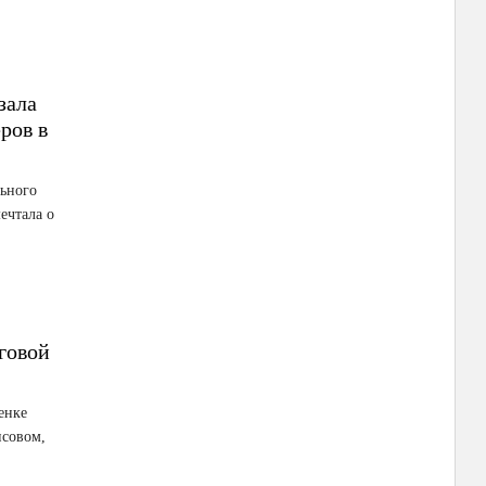
зала
ров в
льного
ечтала о
говой
енке
нсовом,