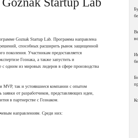
 Goznak Startup Lab
Б
б
Ви
в
ограмме Goznak Startup Lab. Программа направлена
х решений, способных расширить рынок защищенной
го поколения. Участникам предоставляется
И
кспертизе Гознака, а также запустить и
би
 с одним из мировых лидеров в сфере производства
Б
п
ии MVP, так и устоявшиеся компании с опытом
 заявки от разработчиков, представляющих идеи,
тия в партнерстве с Гознаком.
К
ючевым направлениям. Среди них: