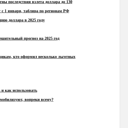
тны последствия взлета доллара до 130
 с 1 января, таблица по регионам РФ
цию доллара в 2025 году
тешительный прогноз на 2025 год
щикам, кто оформил несколько льготных
ь и как использовать
и мобилизуют, вопреки всему?