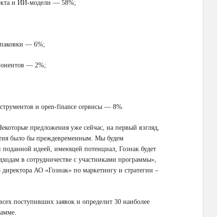
екта и ИИ-модели — 58%;
упаковки — 6%;
понентов — 2%;
трументов и open-finance сервисы — 8%.
екоторые предложения уже сейчас, на первый взгляд,
ытия было бы преждевременным. Мы будем
й поданной идеей, имеющей потенциал, Гознак будет
ходам в сотрудничестве с участниками программы»,
 директора АО «Гознак» по маркетингу и стратегии –
всех поступивших заявок и определит 30 наиболее
рамме.