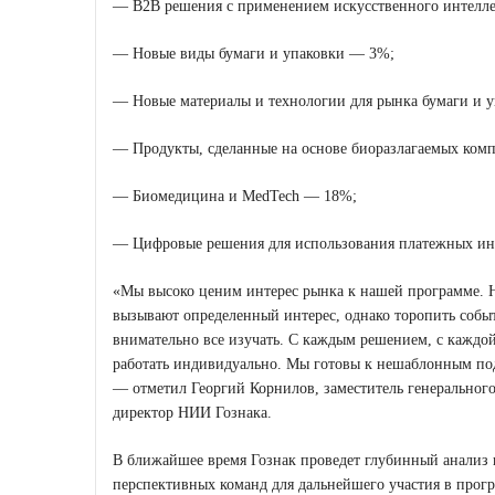
— B2B решения с применением искусственного интелл
— Новые виды бумаги и упаковки — 3%;
— Новые материалы и технологии для рынка бумаги и 
— Продукты, сделанные на основе биоразлагаемых ком
— Биомедицина и MedTech — 18%;
— Цифровые решения для использования платежных инс
«Мы высоко ценим интерес рынка к нашей программе. Н
вызывают определенный интерес, однако торопить соб
внимательно все изучать. С каждым решением, с каждо
работать индивидуально. Мы готовы к нешаблонным под
— отметил Георгий Корнилов, заместитель генерального
директор НИИ Гознака.
В ближайшее время Гознак проведет глубинный анализ 
перспективных команд для дальнейшего участия в прог