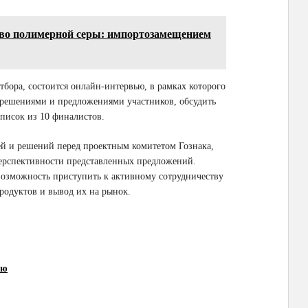
тво полимерной серы: импортозамещением
бора, состоится онлайн-интервью, в рамках которого
с решениями и предложениями участников, обсудить
писок из 10 финалистов.
ей и решений перед проектным комитетом Гознака,
перспективности представленных предложений.
возможность приступить к активному сотрудничеству
родуктов и вывод их на рынок.
ию