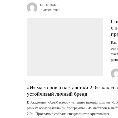
MFOFINANS
7 ИЮЛЯ 2026
Сн
с 
пр
Как
рент
факт
рынк
«Из мастеров в наставники 2.0»: как соз
устойчивый личный бренд
В Академии «АртМастерс» успешно прошёл модуль «Бр
рамках образовательной программы «Из мастеров в нас
2.0». Программа собрала специалистов креативных...