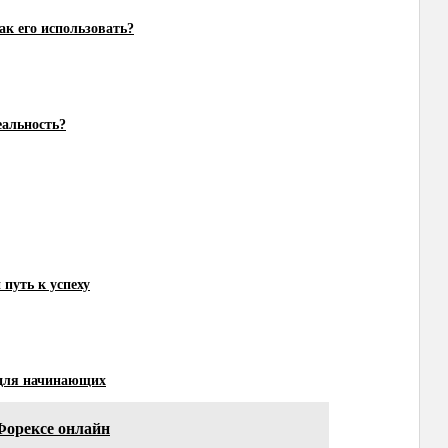
ак его использовать?
еальность?
 путь к успеху
 для начинающих
Форексе онлайн