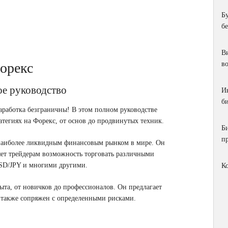
Б
б
Ви
форекс
в
ое руководство
И
би
аработка безграничны! В этом полном руководстве
атегиях на Форекс, от основ до продвинутых техник.
Б
п
наиболее ликвидным финансовым рынком в мире. Он
вляет трейдерам возможность торговать различными
SD/JPY и многими другими.
К
та, от новичков до профессионалов. Он предлагает
о также сопряжен с определенными рисками.