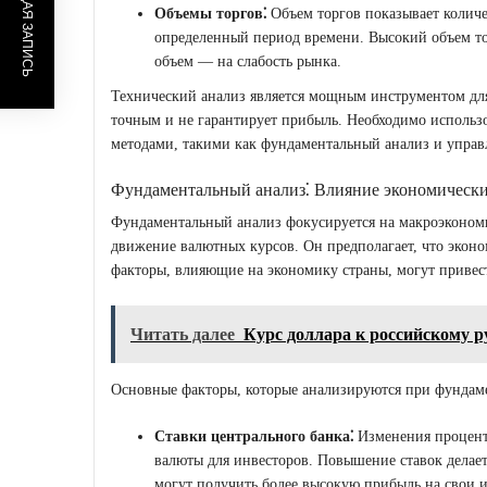
ПРЕДЫДУЩАЯ ЗАПИСЬ
Объемы торгов⁚
Объем торгов показывает количе
определенный период времени. Высокий объем то
объем — на слабость рынка.
Технический анализ является мощным инструментом для 
точным и не гарантирует прибыль. Необходимо использо
методами, такими как фундаментальный анализ и управ
Фундаментальный анализ⁚ Влияние экономическ
Фундаментальный анализ фокусируется на макроэкономи
движение валютных курсов. Он предполагает, что эконо
факторы, влияющие на экономику страны, могут привес
Читать далее
Курс доллара к российскому 
Основные факторы, которые анализируются при фундаме
Ставки центрального банка⁚
Изменения процентн
валюты для инвесторов. Повышение ставок делает
могут получить более высокую прибыль на свои 