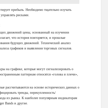
антирует прибыль. Необходимо тщательно изучать
 управлять рисками.
х
ущих движений цены, основанный на изучении
лагает, что история повторяется, и прошлые
рования будущих движений. Технический анализ
нализа графиков и выявления торговых сигналов.
ры на графике, которые могут сигнализировать о
остраненным паттернам относятся «голова и плечи»,
рые рассчитываются на основе исторических данных о
фицировать тренды, перекупленность/
ыхода из рынка. К наиболее популярным индикаторам
ger Bands и другие.