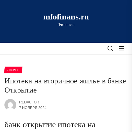
Перейти
к
mfofinans.ru
содержимому
Финансы
ЛИЗИНГ
Ипотека на вторичное жилье в банке
Открытие
REDACTOR
7 НОЯБРЯ 2024
банк открытие ипотека на