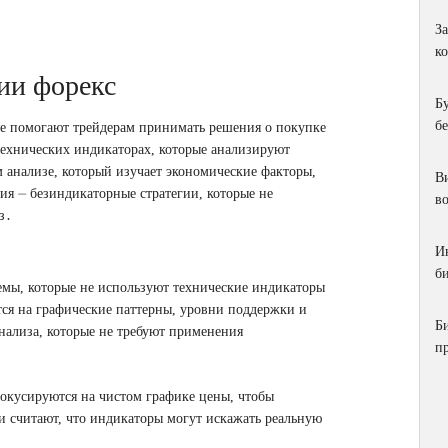
З
к
гии форекс
Б
б
ые помогают трейдерам принимать решения о покупке
ехнических индикаторах, которые анализируют
нализе, который изучает экономические факторы,
Ви
ия ⏤ безиндикаторные стратегии, которые не
в
з․
И
би
емы, которые не используют технические индикаторы
тся на графические паттерны, уровни поддержки и
Б
анализа, которые не требуют применения
п
окусируются на чистом графике цены, чтобы
ни считают, что индикаторы могут искажать реальную