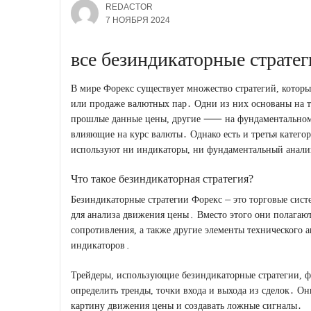
REDACTOR
7 НОЯБРЯ 2024
все безиндикаторные страте
В мире Форекс существует множество стратегий, котор
или продаже валютных пар․ Одни из них основаны на т
прошлые данные цены, другие ⸺ на фундаментальном а
влияющие на курс валюты․ Однако есть и третья категор
используют ни индикаторы, ни фундаментальный анали
Что такое безиндикаторная стратегия?
Безиндикаторные стратегии Форекс ⏤ это торговые сист
для анализа движения цены․ Вместо этого они полагаю
сопротивления, а также другие элементы технического 
индикаторов․
Трейдеры, использующие безиндикаторные стратегии, ф
определить тренды, точки входа и выхода из сделок․ О
картину движения цены и создавать ложные сигналы․