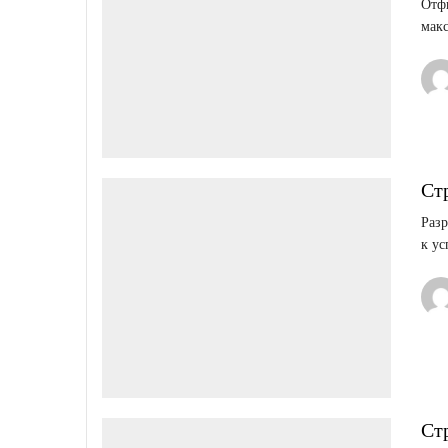
Отфи
мак
Ст
Разр
к ус
Ст