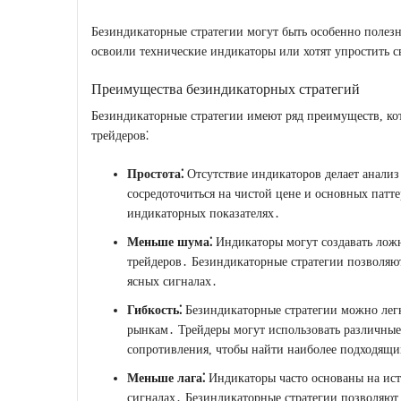
Безиндикаторные стратегии могут быть особенно полез
освоили технические индикаторы или хотят упростить с
Преимущества безиндикаторных стратегий
Безиндикаторные стратегии имеют ряд преимуществ, ко
трейдеров⁚
Простота⁚
Отсутствие индикаторов делает анализ
сосредоточиться на чистой цене и основных патт
индикаторных показателях․
Меньше шума⁚
Индикаторы могут создавать ложн
трейдеров․ Безиндикаторные стратегии позволяют
ясных сигналах․
Гибкость⁚
Безиндикаторные стратегии можно легк
рынкам․ Трейдеры могут использовать различные
сопротивления, чтобы найти наиболее подходящи
Меньше лага⁚
Индикаторы часто основаны на ист
сигналах․ Безиндикаторные стратегии позволяют