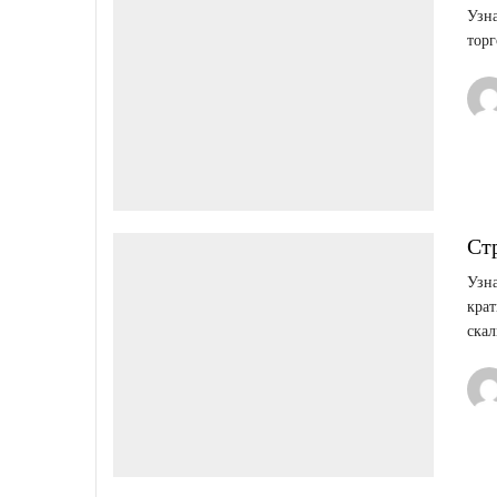
Узна
торг
Ст
Узна
крат
скал