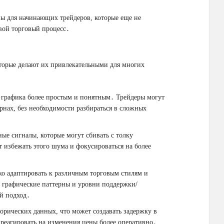
ны для начинающих трейдеров, которые еще не
вой торговый процесс․
торые делают их привлекательными для многих
 графика более простым и понятным․ Трейдеры могут
ернах, без необходимости разбираться в сложных
ые сигналы, которые могут сбивать с толку
 избежать этого шума и фокусироваться на более
о адаптировать к различным торговым стилям и
 графические паттерны и уровни поддержки/
й подход․
орических данных, что может создавать задержку в
 реагировать на изменения цены более оперативно․