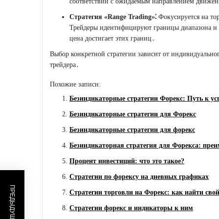
соответствии с ожидаемым направлением движен
Стратегия «Range Trading»⁚
Фокусируется на тор
Трейдеры идентифицируют границы диапазона и 
цена достигает этих границ․
Выбор конкретной стратегии зависит от индивидуальног
трейдера․
Похожие записи:
Безиндикаторные стратегии Форекс: Путь к ус
Безиндикаторные стратегии для Форекс
Безиндикаторные стратегии для форекс
Безиндикаторная стратегия для Форекса: преи
Процент инвестиций: что это такое?
Стратегии по форексу на дневных графиках
Стратегии торговли на Форекс: как найти свой
Стратегии форекс и индикаторы к ним