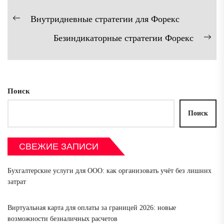
Навигация
Внутридневные стратегии для Форекс
Предыдущая
по
Безиндикаторные стратегии Форекс
запись:
записям
Сл
зап
Поиск
Поиск
СВЕЖИЕ ЗАПИСИ
Бухгалтерские услуги для ООО: как организовать учёт без лишних
затрат
Виртуальная карта для оплаты за границей 2026: новые
возможности безналичных расчетов