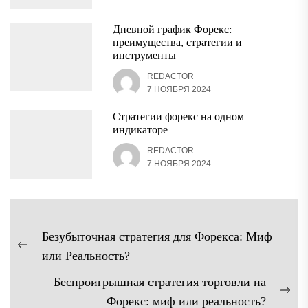
Дневной график Форекс:
преимущества, стратегии и
инструменты
REDACTOR
7 НОЯБРЯ 2024
Стратегии форекс на одном
индикаторе
REDACTOR
7 НОЯБРЯ 2024
Навигация
Безубыточная стратегия для Форекса: Миф
по
Предыдущая
или Реальность?
записям
запись:
Беспроигрышная стратегия торговли на
Сл
Форекс: миф или реальность?