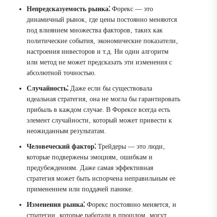
Непредсказуемость рынка⁚
Форекс ― это
динамичный рынок‚ где цены постоянно меняются
под влиянием множества факторов‚ таких как
политические события‚ экономические показатели‚
настроения инвесторов и т.д. Ни один алгоритм
или метод не может предсказать эти изменения с
абсолютной точностью.
Случайность⁚
Даже если бы существовала
идеальная стратегия‚ она не могла бы гарантировать
прибыль в каждом случае. В Форексе всегда есть
элемент случайности‚ который может привести к
неожиданным результатам.
Человеческий фактор⁚
Трейдеры ― это люди‚
которые подвержены эмоциям‚ ошибкам и
предубеждениям. Даже самая эффективная
стратегия может быть испорчена неправильным ее
применением или поддачей панике.
Изменения рынка⁚
Форекс постоянно меняется‚ и
стратегии‚ которые работали в прошлом‚ могут