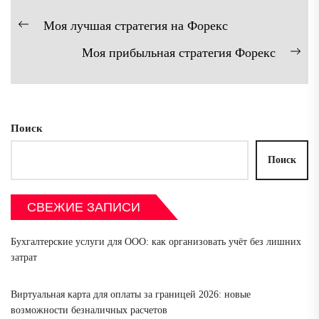
Навигация
Моя лучшая стратегия на Форекс
Предыдущая
по
Моя прибыльная стратегия Форекс
запись:
записям
Сл
зап
Поиск
Поиск
СВЕЖИЕ ЗАПИСИ
Бухгалтерские услуги для ООО: как организовать учёт без лишних
затрат
Виртуальная карта для оплаты за границей 2026: новые
возможности безналичных расчетов