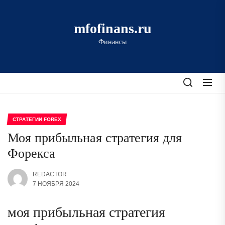
Перейти
к
mfofinans.ru
содержимому
Финансы
СТРАТЕГИИ FOREX
Моя прибыльная стратегия для
Форекса
REDACTOR
7 НОЯБРЯ 2024
моя прибыльная стратегия