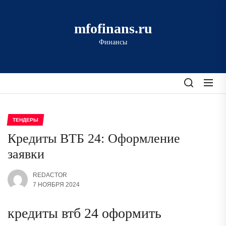
Перейти
к
mfofinans.ru
содержимому
Финансы
ТЕНДЕРЫ
Кредиты ВТБ 24: Оформление
заявки
REDACTOR
7 НОЯБРЯ 2024
кредиты втб 24 оформить