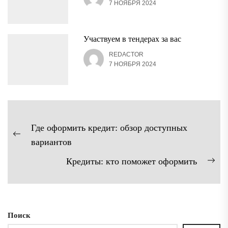
7 НОЯБРЯ 2024
Участвуем в тендерах за вас
REDACTOR
7 НОЯБРЯ 2024
Навигация
Где оформить кредит: обзор доступных
по
Предыдущая
вариантов
записям
запись:
Кредиты: кто поможет оформить
Сл
зап
Поиск