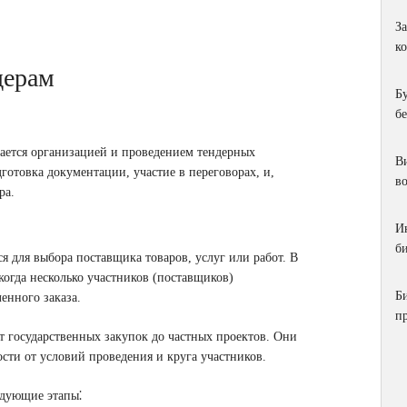
З
к
дерам
Б
б
мается организацией и проведением тендерных
Ви
дготовка документации, участие в переговорах, и,
в
ра.
И
би
ся для выбора поставщика товаров, услуг или работ. В
огда несколько участников (поставщиков)
Б
енного заказа.
п
от государственных закупок до частных проектов. Они
сти от условий проведения и круга участников.
едующие этапы⁚