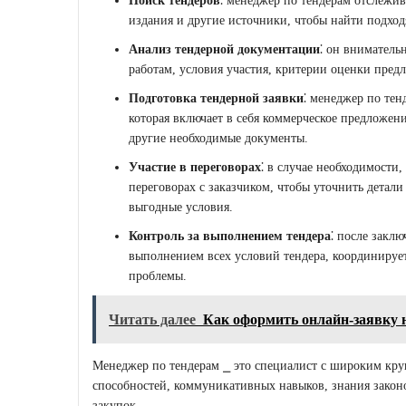
Поиск тендеров
⁚ менеджер по тендерам отслежи
издания и другие источники, чтобы найти подхо
Анализ тендерной документации
⁚ он вниматель
работам, условия участия, критерии оценки пред
Подготовка тендерной заявки
⁚ менеджер по тен
которая включает в себя коммерческое предложен
другие необходимые документы.
Участие в переговорах
⁚ в случае необходимости
переговорах с заказчиком, чтобы уточнить детали 
выгодные условия.
Контроль за выполнением тендера
⁚ после закл
выполнением всех условий тендера, координируе
проблемы.
Читать далее
Как оформить онлайн-заявку 
Менеджер по тендерам ⎯ это специалист с широким круг
способностей, коммуникативных навыков, знания законо
закупок.