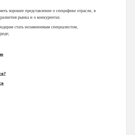
меть хорошее представление о специфике отрасли, в
 развития рынка и о конкурентах.
ендерам стать незаменимым специалистом,
реде;
ию
ся?
ся