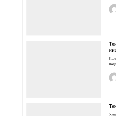
Те
ин
Ищет
пода
Те
Узна