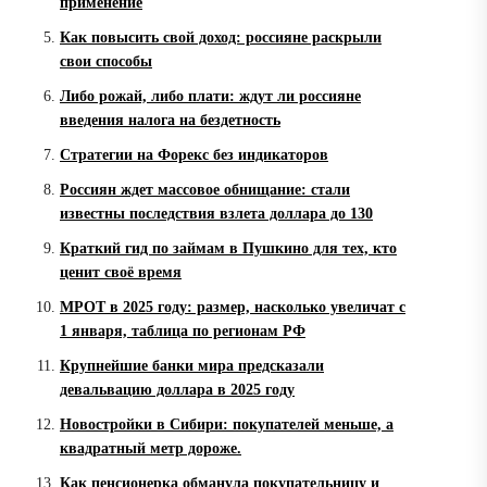
применение
Как повысить свой доход: россияне раскрыли
свои способы
Либо рожай, либо плати: ждут ли россияне
введения налога на бездетность
Стратегии на Форекс без индикаторов
Россиян ждет массовое обнищание: стали
известны последствия взлета доллара до 130
Краткий гид по займам в Пушкино для тех, кто
ценит своё время
МРОТ в 2025 году: размер, насколько увеличат с
1 января, таблица по регионам РФ
Крупнейшие банки мира предсказали
девальвацию доллара в 2025 году
Новостройки в Сибири: покупателей меньше, а
квадратный метр дороже.
Как пенсионерка обманула покупательницу и