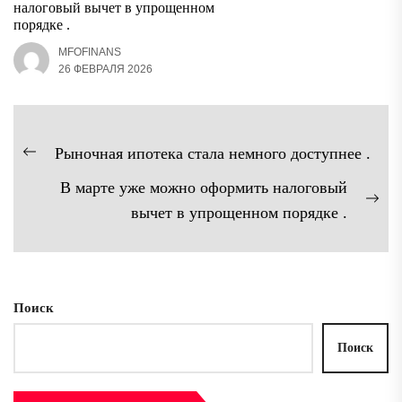
налоговый вычет в упрощенном
порядке .
MFOFINANS
26 ФЕВРАЛЯ 2026
Навигация
Рыночная ипотека стала немного доступнее .
Предыдущая
по
В марте уже можно оформить налоговый
запись:
записям
Сл
вычет в упрощенном порядке .
зап
Поиск
Поиск