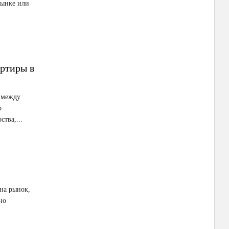
рынке или
ртиры в
т между
р
тва,...
на рынок,
но