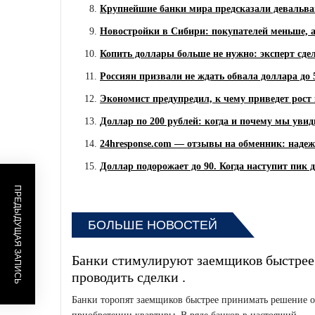
Крупнейшие банки мира предсказали девальва
Новостройки в Сибири: покупателей меньше, 
Копить доллары больше не нужно: эксперт сде
Россиян призвали не ждать обвала доллара до 
Экономист предупредил, к чему приведет рост 
Доллар по 200 рублей: когда и почему мы увид
24hresponse.com — отзывы на обменник: надеж
Доллар подорожает до 90. Когда наступит пик 
ПРЕДЫДУЩАЯ ЗАПИСЬ
БОЛЬШЕ НОВОСТЕЙ
Банки стимулируют заемщиков быстрее
проводить сделки .
Банки торопят заемщиков быстрее принимать решение о