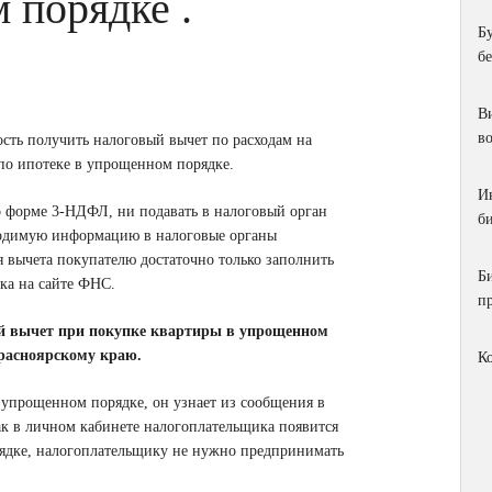
 порядке .
Б
б
Ви
в
сть получить налоговый вычет по расходам на
по ипотеке в упрощенном порядке.
И
по форме 3-НДФЛ, ни подавать в налоговый орган
би
ходимую информацию в налоговые органы
 вычета покупателю достаточно только заполнить
Б
ка на сайте ФНС.
п
ый вычет при покупке квартиры в упрощенном
расноярскому краю.
К
в упрощенном порядке, он узнает из сообщения в
ак в личном кабинете налогоплательщика появится
рядке, налогоплательщику не нужно предпринимать