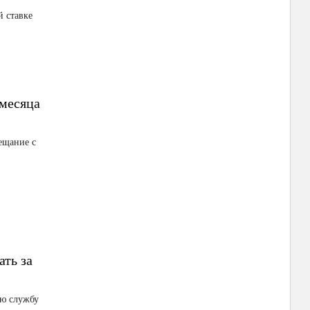
 ставке
 месяца
ещание с
ать за
ую службу