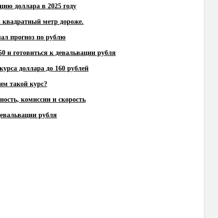
цию доллара в 2025 году
а квадратный метр дороже.
лал прогноз по рублю
50 и готовиться к девальвации рубля
курса доллара до 160 рублей
им такой курс?
ность, комиссии и скорость
девальвации рубля