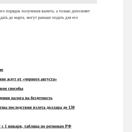
о порядок получения вычета, а только дополняет
дать до марта, могут раньше подать для его
ию
яне ждут от «черного августа»
свои способы
дения налога на бездетность
тны последствия взлета доллара до 130
 с 1 января, таблица по регионам РФ