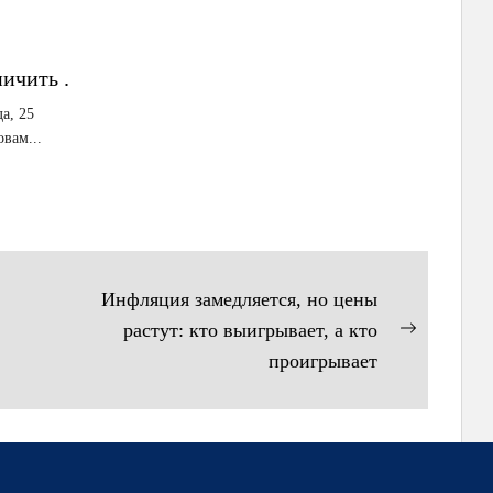
ичить .
а, 25
вам...
Инфляция замедляется, но цены
растут: кто выигрывает, а кто
Следующ
проигрывает
запись: