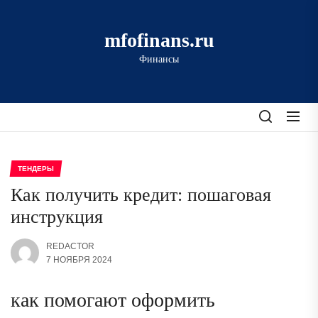
Перейти
к
mfofinans.ru
содержимому
Финансы
ТЕНДЕРЫ
Как получить кредит: пошаговая
инструкция
REDACTOR
7 НОЯБРЯ 2024
как помогают оформить