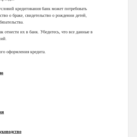
условий кредитования банк может потребовать
тво о браке, свидетельство о рождении детей,
язательства.
к отнести их в банк. Убедитесь, что все данные в
ний.
го оформления кредита.
ию
ия
уководство