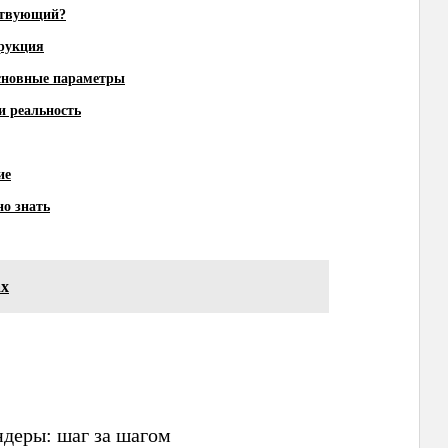
йствующий?
трукция
основные параметры
и реальность
ие
но знать
ах
ндеры: шаг за шагом