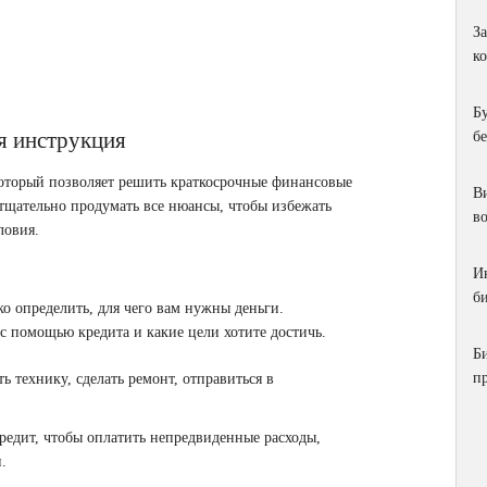
З
к
Б
я инструкция
б
который позволяет решить краткосрочные финансовые
Ви
 тщательно продумать все нюансы, чтобы избежать
в
ловия.
И
би
ко определить, для чего вам нужны деньги.
с помощью кредита и какие цели хотите достичь.
Б
п
 технику, сделать ремонт, отправиться в
редит, чтобы оплатить непредвиденные расходы,
.