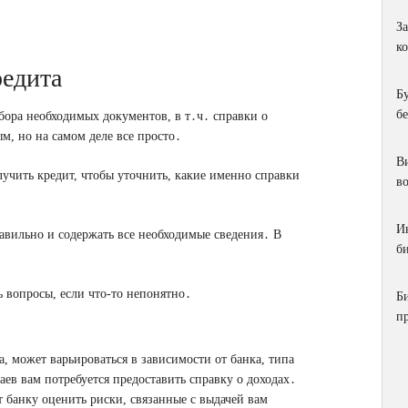
З
к
редита
Б
б
сбора необходимых документов, в т․ч․ справки о
, но на самом деле все просто․
Ви
олучить кредит, чтобы уточнить, какие именно справки
в
И
авильно и содержать все необходимые сведения․ В
би
ь вопросы, если что-то непонятно․
Б
п
, может варьироваться в зависимости от банка, типа
ев вам потребуется предоставить справку о доходах․
 банку оценить риски, связанные с выдачей вам