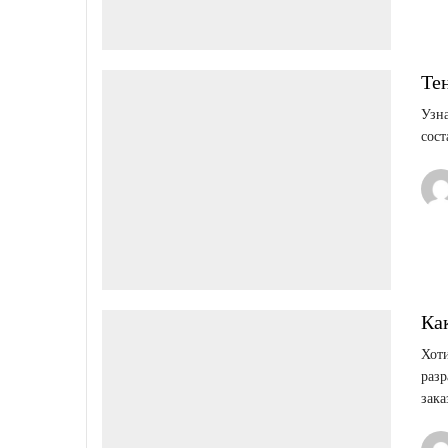
Те
Узна
сост
Ка
Хоти
разр
зака