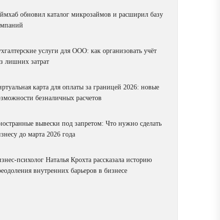
аймхаб обновил каталог микрозаймов и расширил базу
омпаний
ухгалтерские услуги для ООО: как организовать учёт
ез лишних затрат
ртуальная карта для оплаты за границей 2026: новые
озможности безналичных расчетов
ностранные вывески под запретом: Что нужно сделать
знесу до марта 2026 года
изнес-психолог Наталья Крохта рассказала историю
реодоления внутренних барьеров в бизнесе