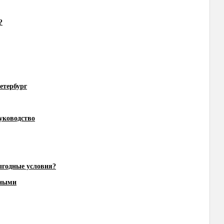
?
етербург
уководство
ыгодные условия?
чными