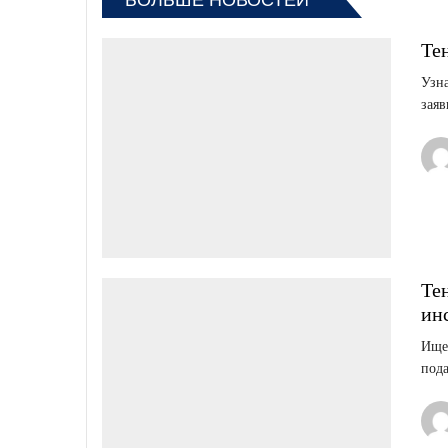
БОЛЬШЕ НОВОСТЕЙ
Те
Узна
заяв
Те
ин
Ищет
пода